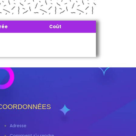
rée
Coût
COORDONNÉES
Adresse
Comment s'y rendre