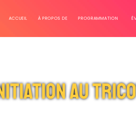
ACCUEIL
À PROPOS DE
PROGRAMMATION
É
nitiation au tric