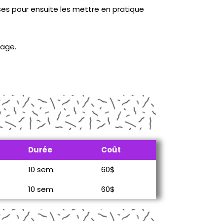
ses pour ensuite les mettre en pratique
sage.
Durée
Coût
10 sem.
60$
10 sem.
60$