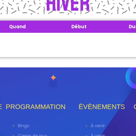
Hiver
Quand
Début
Du
E
PROGRAMMATION
ÉVÈNEMENTS
Bingo
À venir
Camp de jour
À venir