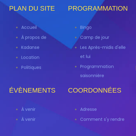
PLAN DU SITE
PROGRAMMATION
Accueil
Bingo
À propos de
Camp de jour
Kadanse
Les Après-midis d'elle
et lui
Location
Programmation
Politiques
saisonnière
ÉVÈNEMENTS
COORDONNÉES
À venir
Adresse
À venir
Comment s'y rendre