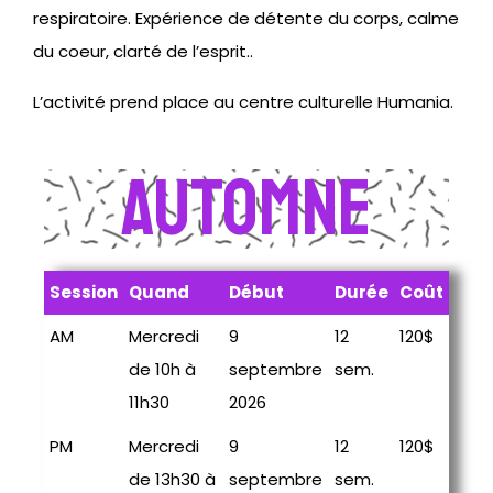
respiratoire. Expérience de détente du corps, calme
du coeur, clarté de l’esprit..
L’activité prend place au centre culturelle Humania.
Automne
Session
Quand
Début
Durée
Coût
AM
Mercredi
9
12
120$
de 10h à
septembre
sem.
11h30
2026
PM
Mercredi
9
12
120$
de 13h30 à
septembre
sem.