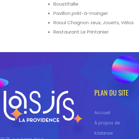
Boustifaille
Pavillon prêt-à-manger
Raoul Chagnon Jeux, Jouets, Vélos
Restaurant Le Printanier
PLAN DU SITE
Accueil
À propos de
Kadanse