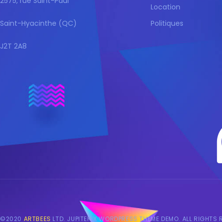
2575, rue Saint-Paul
Location
Saint-Hyacinthe (QC)
Politiques
J2T 2A8
©2020
ARTBEES
LTD. JUPITER X WORDPRESS THEME DEMO. ALL RIGHTS