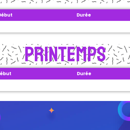
Début
Durée
Printemps
ébut
Durée